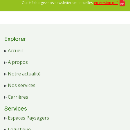
Ou téléchargez nos newsletters mensuelles
en version pdf
Explorer
▹
Accueil
▹
A propos
▹
Notre actualité
▹
Nos services
▹
Carrières
Services
▹
Espaces Paysagers
▹
Logistique