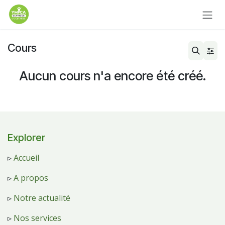
Se rendre au contenu
Cours
Aucun cours n'a encore été créé.
Explorer
▹
Accueil
▹
A propos
▹
Notre actualité
▹
Nos services