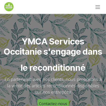
Se rendre au contenu
YMCA Services
Occitanie s'engage dans
le reconditionné
En partenariat avec nos clients, nous proposons à
la vente des articles reconditionnés disponibles
sur nos entrepôts!
Contactez-nous