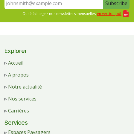
Subscribe
Ou téléchargez nos newsletters mensuelles
en version pdf
Explorer
▹
Accueil
▹
A propos
▹
Notre actualité
▹
Nos services
▹
Carrières
Services
▹
Espaces Paysagers