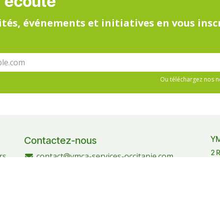
l'écoute
ités, événements et initiatives en vous insc
Ou téléchargez nos n
YM
Contactez-nous
2 
rs
contact@ymca-services-occitanie.com
05 61 15 98 86
Rejoignez-nous sur LinkedIn
es
Suivez notre page Facebook