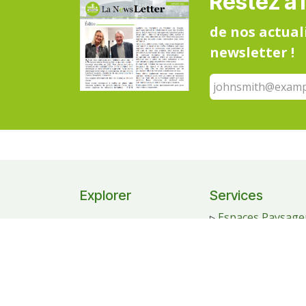
Restez à 
de nos actual
newsletter !
Explorer
Services
▹
Espaces Paysage
▹
Accueil
▹
Logistique
▹
A propos
▹
Production
▹
Notre actualité
▹
Mobilités Durabl
▹
Nos services