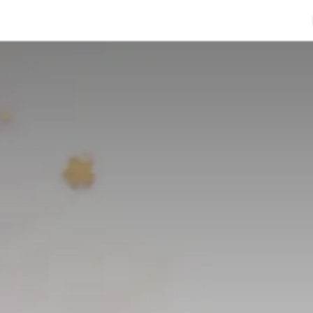
re identité
Offres d'emploi
Contactez-nous
Help
H