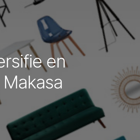
rsifie en
de Makasa